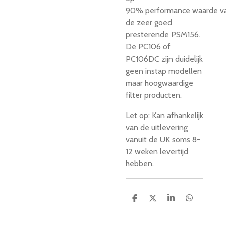
90% performance waarde v
de zeer goed
presterende PSM156.
De PC106 of
PC106DC zijn duidelijk
geen instap modellen
maar hoogwaardige
filter producten.
Let op: Kan afhankelijk
van de uitlevering
vanuit de UK soms 8-
12 weken levertijd
hebben.
D
D
S
D
e
e
h
e
l
e
a
l
e
l
r
e