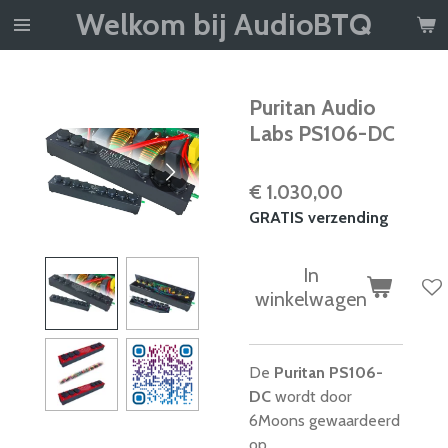
Welkom bij AudioBTQ
Ga
direct
naar
de
Puritan Audio
hoofdinhoud
Labs PS106-DC
€ 1.030,00
GRATIS verzending
In
winkelwagen
De
Puritan PS106-
DC
wordt door
6Moons gewaardeerd
op