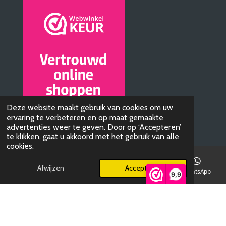
Deze website maakt gebruik van cookies om uw
ervaring te verbeteren en op maat gemaakte
advertenties weer te geven. Door op ‘Accepteren’
te klikken, gaat u akkoord met het gebruik van alle
cookies.
© 2019 - 2026 AudioBTQ
Afwijzen
Accepteren
E-mailadres
Telefoonnummer
Kaart
WhatsApp
Powered by
JouwWeb
9,9