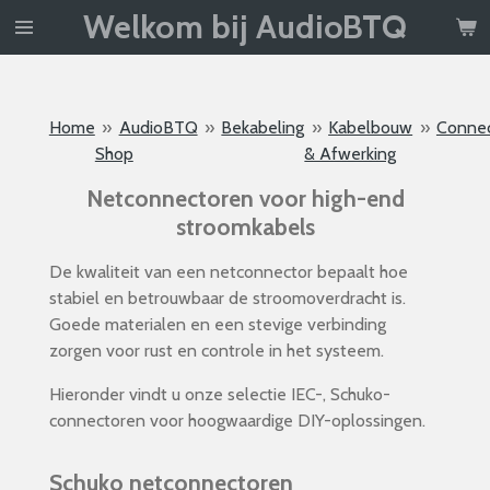
Welkom bij AudioBTQ
Ga
direct
naar
de
Home
»
AudioBTQ
»
Bekabeling
»
Kabelbouw
»
Conne
hoofdinhoud
Shop
& Afwerking
Netconnectoren voor high-end
stroomkabels
De kwaliteit van een netconnector bepaalt hoe
stabiel en betrouwbaar de stroomoverdracht is.
Goede materialen en een stevige verbinding
zorgen voor rust en controle in het systeem.
Hieronder vindt u onze selectie IEC-, Schuko-
connectoren voor hoogwaardige DIY-oplossingen.
Schuko netconnectoren