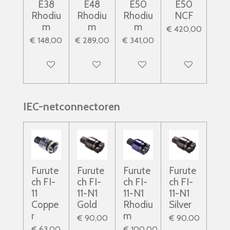
E38
E48
E50
E50
Rhodiu
Rhodiu
Rhodiu
NCF
m
m
m
€ 420,00
€ 148,00
€ 289,00
€ 341,00
In winkelwagen
In winkelwagen
In winkelwagen
In winkelwagen
IEC-netconnectoren
Furute
Furute
Furute
Furute
ch FI-
ch FI-
ch FI-
ch FI-
11
11-N1
11-N1
11-N1
Coppe
Gold
Rhodiu
Silver
r
m
€ 90,00
€ 90,00
€ 63,00
€ 100,00