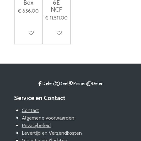
Box
6E
NCF
€ 656,00
€ 11.511,00
In winkelwagen
In winkelwagen
Delen
Deel
Pinnen
Delen
Service en Contact
Contact
Algemene voorwaarden
Privacybeleid
Levertijd en Verzendkosten
Garantie en Klachten