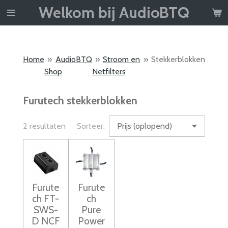
Welkom bij AudioBTQ
Ga
direct
naar
de
Home
»
AudioBTQ
»
Stroom en
»
Stekkerblokken
hoofdinhoud
Shop
Netfilters
Furutech stekkerblokken
2 resultaten
Sorteer:
Furute
Furute
ch FT-
ch
SWS-
Pure
D NCF
Power