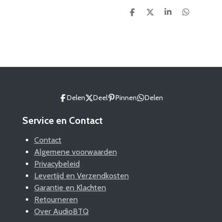
D
D
S
D
e
e
h
e
l
e
a
l
e
l
r
e
n
e
n
Delen
Deel
Pinnen
Delen
Service en Contact
Contact
Algemene voorwaarden
Privacybeleid
Levertijd en Verzendkosten
Garantie en Klachten
Retourneren
Over AudioBTQ