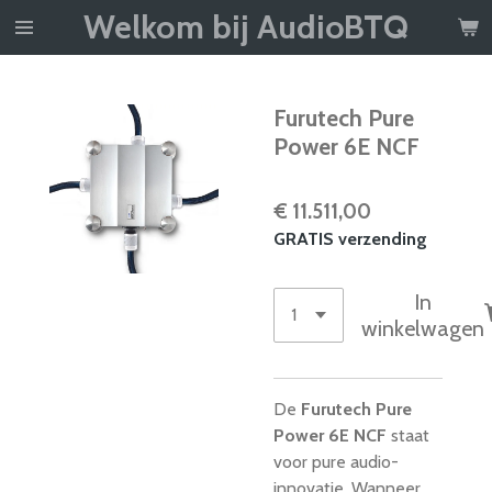
Welkom bij AudioBTQ
Ga
direct
naar
de
Furutech Pure
hoofdinhoud
Power 6E NCF
€ 11.511,00
GRATIS verzending
In
winkelwagen
De
Furutech Pure
Power 6E NCF
staat
voor pure audio-
innovatie. Wanneer