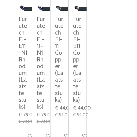
Fur
Fur
Fur
Fur
ute
ute
ute
ute
ch
ch
ch
ch
FI-
FI-
FI-
FI-
E11
11-
11
E11
-N1
N1
Co
Co
Rh
Rh
pp
pp
odi
odi
er
er
um
um
(La
(La
(La
(La
ats
ats
ats
ats
te
te
te
te
stu
stu
stu
stu
ks)
ks)
ks)
ks)
€ 44,00
€ 44,00
€ 79,00
€ 79,00
€ 54,00
€ 54,00
€ 93,00
€ 93,00
In winkelwagen
In winkelwagen
In winkelwagen
In winkelwagen