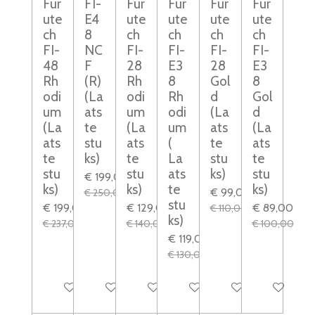
Fur
FI-
Fur
Fur
Fur
Fur
ute
E4
ute
ute
ute
ute
ch
8
ch
ch
ch
ch
FI-
NC
FI-
FI-
FI-
FI-
48
F
28
E3
28
E3
Rh
(R)
Rh
8
Gol
8
odi
(La
odi
Rh
d
Gol
um
ats
um
odi
(La
d
(La
te
(La
um
ats
(La
ats
stu
ats
(
te
ats
te
ks)
te
La
stu
te
stu
stu
ats
ks)
stu
€ 199,00
ks)
ks)
te
ks)
€ 99,00
€ 250,00
stu
€ 199,00
€ 129,00
€ 89,00
€ 110,00
ks)
€ 237,00
€ 140,00
€ 100,00
€ 119,00
€ 130,00
Houd mij op de hoogte
Houd mij op de hoogte
In winkelwagen
In winkelwagen
In winkelwagen
In winkelw