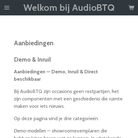
Welkom bij AudioBTQ
Ga
direct
naar
de
hoofdinhoud
Aanbiedingen
Demo & Inruil
Aanbiedingen — Demo, Inruil & Direct
beschikbaar
Bij AudioBTQ zijn occasions geen restpartijen, het
zijn componenten met een geschiedenis die ruimte
maken voor iets nieuws.
Op deze pagina vind je drie categorieën:
Demo-modellen
— showroomexemplaren die