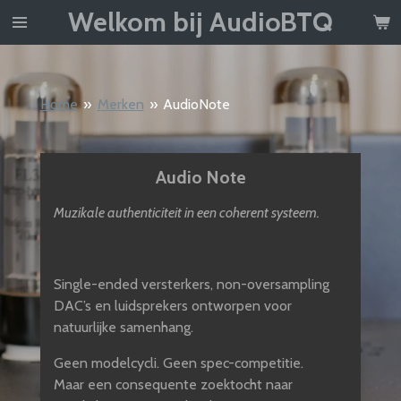
Welkom bij AudioBTQ
Ga
direct
naar
de
Home
»
Merken
»
AudioNote
hoofdinhoud
Audio Note
Muzikale authenticiteit in een coherent systeem.
Single-ended versterkers, non-oversampling
DAC’s en luidsprekers ontworpen voor
natuurlijke samenhang.
Geen modelcycli. Geen spec-competitie.
Maar een consequente zoektocht naar