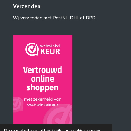
Verzenden
Wij verzenden met PostNL, DHL of DPD.
© 2019 - 2026 AudioBTQ
Deze website maakt gebruik van cookies om uw