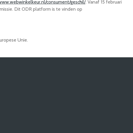
/www.webwinkelkeur.nl/consument/geschil/
. Vanaf 15 februari
issie. Dit ODR platform is te vinden op
Europese Unie.