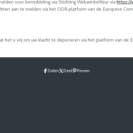
 melden voor bemiddeling via Stichting WebwinkelKeur via
https:/
chten aan te melden via het ODR platform van de Europese Comm
at het u vrij om uw klacht te deponeren via het platform van de 
Delen
Deel
Pinnen