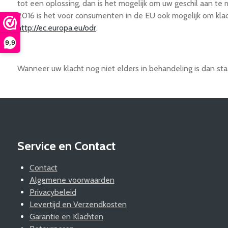
tot een oplossing, dan is het mogelijk om uw geschil aan te
2016 is het voor consumenten in de EU ook mogelijk om kla
http://ec.europa.eu/odr
.
9,9
Wanneer uw klacht nog niet elders in behandeling is dan sta
Service en Contact
Contact
Algemene voorwaarden
Privacybeleid
Levertijd en Verzendkosten
Garantie en Klachten