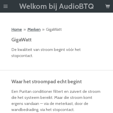
Welkom bij AudioBTQ
Ga
direct
naar
de
Home
»
Merken
»
GigaWatt
hoofdinhoud
GigaWatt
De kwaliteit van stroom begint vóór het
stopcontact.
Waar het stroompad echt begint
Een Puritan conditioner filtert en zuivert de stroom
die het systeem bereikt. Maar die stroom komt
ergens vandaan — via de meterkast, door de
wandbedrading, via het stopcontact.