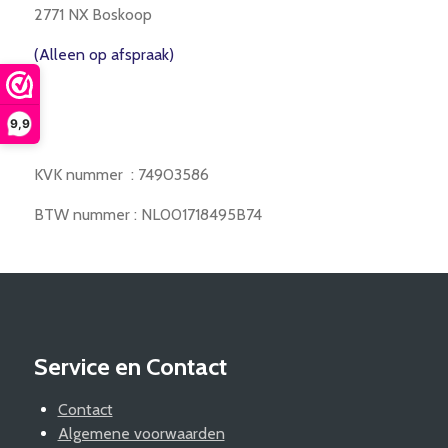
2771 NX Boskoop
(Alleen op afspraak)
9,9
KVK nummer : 74903586
BTW nummer : NL001718495B74
Service en Contact
Contact
Algemene voorwaarden