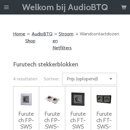
Welkom bij AudioBTQ
Ga
direct
naar
de
Home
»
AudioBTQ
»
Stroom
»
Wandcontactdozen
hoofdinhoud
Shop
en
Netfilters
Furutech stekkerblokken
4 resultaten
Sorteer:
Furute
Furute
Furute
Furute
ch FP-
ch FP-
ch FT-
ch FT-
SWS
SWS-
SWS
SWS-