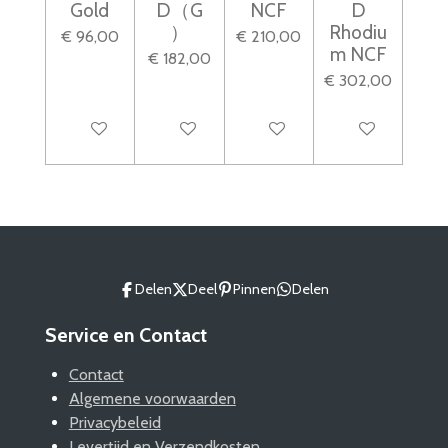
Gold
D（G
NCF
D
）
Rhodiu
€ 96,00
€ 210,00
m NCF
€ 182,00
€ 302,00
In winkelwagen
In winkelwagen
In winkelwagen
In winkelwagen
Delen
Deel
Pinnen
Delen
Service en Contact
Contact
Algemene voorwaarden
Privacybeleid
Levertijd en Verzendkosten