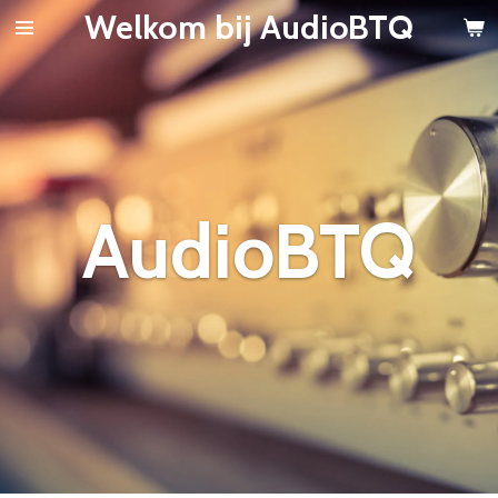
Welkom bij AudioBTQ
Ga
direct
naar
de
hoofdinhoud
AudioBTQ