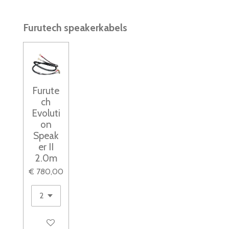
Furutech speakerkabels
Furute
ch
Evoluti
on
Speak
er II
2.0m
€ 780,00
In winkelwagen