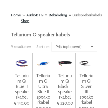
Home
»
AudioBTQ
»
Bekabeling
»
Luidsprekerkabels
Shop
Tellurium Q speaker kabels
9 resultaten
Sorteer:
Telluriu
Telluriu
Telluriu
Telluriu
m Q
m Q
m Q
m Q
Blue II
Ultra
Black II
Silver
speake
Blue II
speake
III
rkabel
speake
rkabel
speake
rkabel
rkabel
€ 140,00
€ 320,00