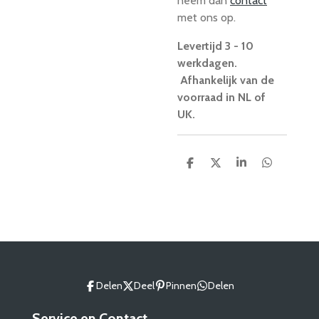
neem dan
contact
met ons op.
Levertijd 3 - 10
werkdagen.
Afhankelijk van de
voorraad in NL of
UK.
D
D
S
D
e
e
h
e
l
e
a
l
e
l
r
e
n
e
n
Delen
Deel
Pinnen
Delen
Service en Contact