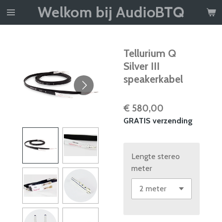
Welkom bij AudioBTQ
Ga
direct
naar
de
Tellurium Q
hoofdinhoud
Silver III
speakerkabel
€ 580,00
GRATIS verzending
Lengte stereo
meter