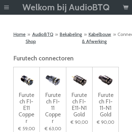
Welkom bij AudioBTQ
Ga
direct
naar
de
Home
»
AudioBTQ
»
Bekabeling
»
Kabelbouw
»
Conne
hoofdinhoud
Shop
& Afwerking
Furutech connectoren
Furute
Furute
Furute
Furute
ch FI-
ch FI-
ch FI-
ch FI-
E11
11
E11-N1
11-N1
Coppe
Coppe
Gold
Gold
r
r
€ 90,00
€ 90,00
€ 59,00
€ 63,00