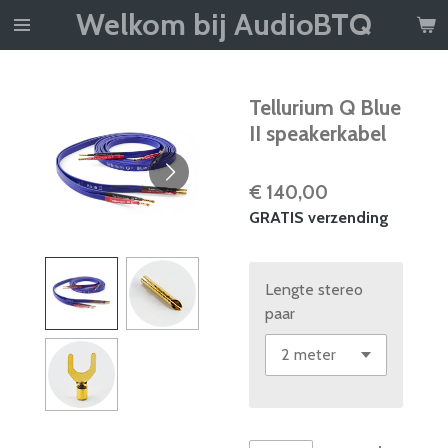
Welkom bij AudioBTQ
Ga
direct
naar
de
Tellurium Q Blue
hoofdinhoud
II speakerkabel
€ 140,00
GRATIS verzending
Lengte stereo
paar