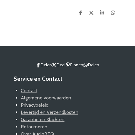
D
D
S
D
e
e
h
e
l
e
a
l
e
l
r
e
n
e
n
Delen
Deel
Pinnen
Delen
Service en Contact
Contact
Algemene voorwaarden
Privacybeleid
Levertijd en Verzendkosten
Garantie en Klachten
Retourneren
Over AudioBTQ