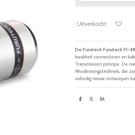
Uitverkocht
De Furutech Furutech FI-
kwaliteit connectoren en kab
Transmission principe. De n
Rhodineringstechniek, die z
volledig nieuw ontworpen k
D
D
S
e
e
h
l
e
a
e
l
r
n
e