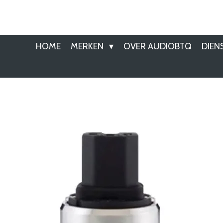
Ga
direct
naar
HOME
MERKEN
OVER AUDIOBTQ
DIEN
de
hoofdinhoud