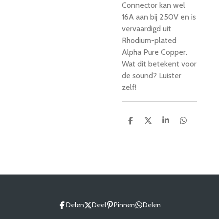
Connector kan wel
16A aan bij 250V en is
vervaardigd uit
Rhodium-plated
Alpha Pure Copper.
Wat dit betekent voor
de sound? Luister
zelf!
D
D
S
D
e
e
h
e
l
e
a
l
e
l
r
e
n
e
n
Delen
Deel
Pinnen
Delen