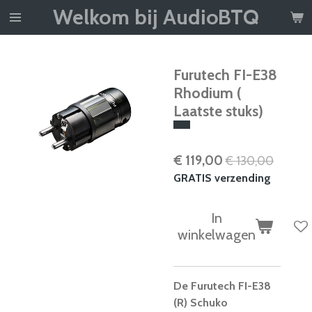
Welkom bij AudioBTQ
Ga
direct
naar
de
Furutech FI-E38
hoofdinhoud
Rhodium (
Laatste stuks)
€ 119,00
€ 130,00
GRATIS verzending
In
winkelwagen
De Furutech FI-E38
(R) Schuko