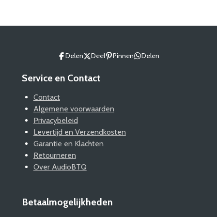
n
e
n
Delen
Deel
Pinnen
Delen
Service en Contact
Contact
Algemene voorwaarden
Privacybeleid
Levertijd en Verzendkosten
Garantie en Klachten
Retourneren
Over AudioBTQ
Betaalmogelijkheden