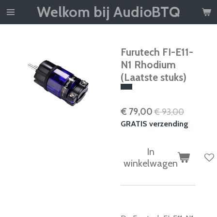
Welkom bij AudioBTQ
Ga
direct
naar
de
Furutech FI-E11-
hoofdinhoud
N1 Rhodium
(Laatste stuks)
€ 79,00
€ 93,00
GRATIS verzending
In
winkelwagen