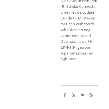
De Furutech FI-E11-N1
(R) Schuko Connector
is de nieuwe update
van de FI-E11 stekker,
met een verbeterde
kabelklem en nog
verbeterde sound.
Daarnaast is de FI-
E11-N1 (R) gewoon
superbetaalbaar én
high-end!
D
D
S
D
e
e
h
e
l
e
a
l
e
l
r
e