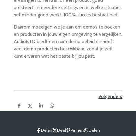
ervaringen tonen aan of een product goed
presteert in meerdere settings en in welke situaties
het minder goed werkt. 100% succes bestaat niet.
Daarom moedigen we je aan om demo’s te boeken
en producten in jouw eigen omgeving te vergelijken.
AudioBTQ biedt een ruim demo beleid en heeft
veel demo producten beschikbaar, zodat je zelf
kunt ervaren wat het beste bij jou past.
Volgende
»
D
D
S
D
e
e
h
e
l
e
a
l
e
l
r
e
n
e
n
Delen
Deel
Pinnen
Delen