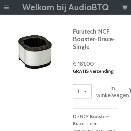
Welkom bij AudioBTQ
Ga
direct
naar
de
Furutech NCF
hoofdinhoud
Booster-Brace-
Single
€ 181,00
GRATIS verzending
In
winkelwagen
De
NCF Booster-
Brace
is een
innovatief accessoire