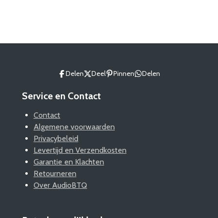
e
e
h
e
l
e
a
l
e
l
r
e
n
e
n
Delen
Deel
Pinnen
Delen
Service en Contact
Contact
Algemene voorwaarden
Privacybeleid
Levertijd en Verzendkosten
Garantie en Klachten
Retourneren
Over AudioBTQ