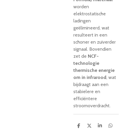
worden
elektrostatische
ladingen
geëlimineerd, wat
resulteert in een
schoner en zuiverder
signaal. Bovendien
zet de
NCF-
technologie
thermische energie
om in infrarood
, wat
bijdraagt aan een
stabielere en
efficiëntere
stroomoverdracht.
D
D
S
D