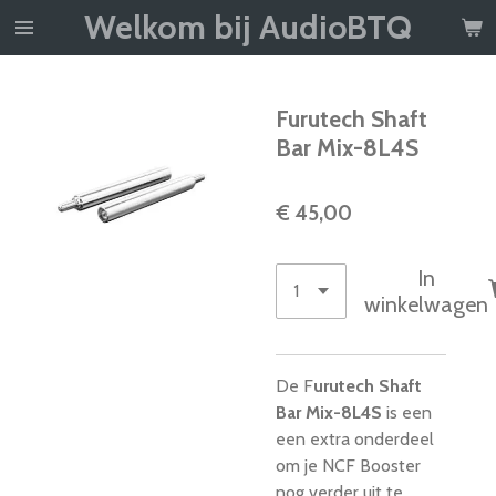
Welkom bij AudioBTQ
Ga
direct
naar
de
Furutech Shaft
hoofdinhoud
Bar Mix-8L4S
€ 45,00
In
winkelwagen
De F
urutech Shaft
Bar Mix-8L4S
is een
e
en extra onderdeel
om je NCF Booster
nog verder uit te