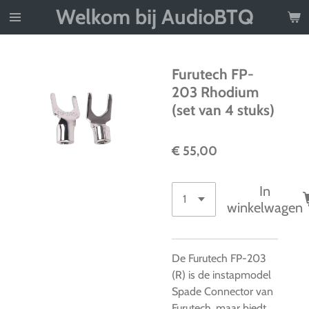
Welkom bij AudioBTQ
Ga
direct
naar
de
Furutech FP-
hoofdinhoud
203 Rhodium
(set van 4 stuks)
€ 55,00
In
winkelwagen
De Furutech FP-203
(R) is de instapmodel
Spade Connector van
Furutech, maar biedt