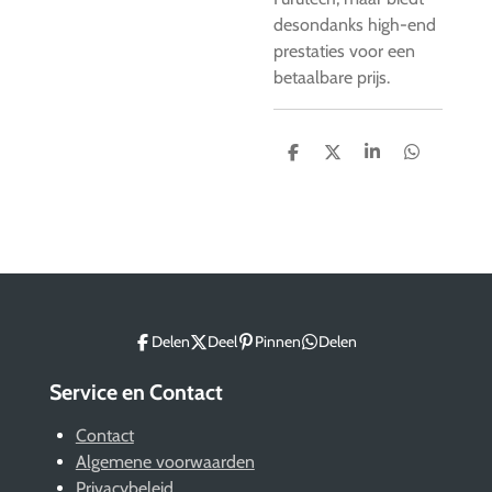
desondanks high-end
prestaties voor een
betaalbare prijs.
D
D
S
D
e
e
h
e
l
e
a
l
e
l
r
e
n
e
n
Delen
Deel
Pinnen
Delen
Service en Contact
Contact
Algemene voorwaarden
Privacybeleid