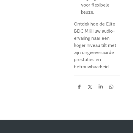
voor flexibele
keuze.
Ontdek hoe de Elite
BDC MKII uw audio-
ervaring naar een
hoger niveau tilt met
zijn ongeëvenaarde
prestaties en
betrouwbaarheid.
D
D
S
D
e
e
h
e
l
e
a
l
e
l
r
e
n
e
n