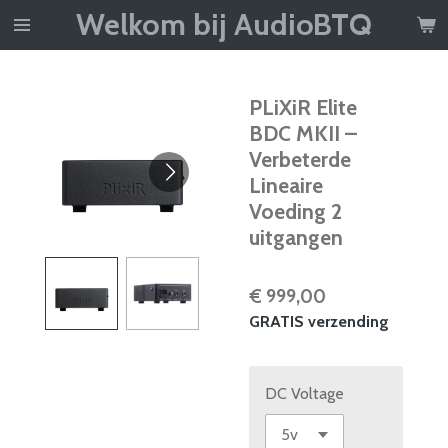
Welkom bij AudioBTQ
Ga
direct
naar
de
PLiXiR Elite
hoofdinhoud
BDC MKII –
Verbeterde
Lineaire
Voeding 2
uitgangen
€ 999,00
GRATIS verzending
DC Voltage