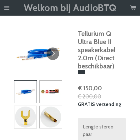
Welkom bij AudioBTQ
Ga
direct
naar
de
Tellurium Q
hoofdinhoud
Ultra Blue II
speakerkabel
2.0m (Direct
beschikbaar)
€ 150,00
€ 200,00
GRATIS verzending
Lengte stereo
paar