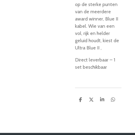
op de sterke punten
van de meerdere
award winner, Blue II
kabel. Wie van een
vol, rijk en helder
geluid houdt, kiest de
Ultra Blue II ,
Direct leverbaar – 1
set beschikbaar
D
D
S
D
e
e
h
e
l
e
a
l
e
l
r
e
n
e
n