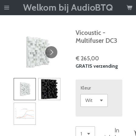
Welkom bij AudioBTQ
Ga
direct
naar
de
Vicoustic -
hoofdinhoud
Multifuser DC3
€ 265,00
GRATIS verzending
Kleur
In