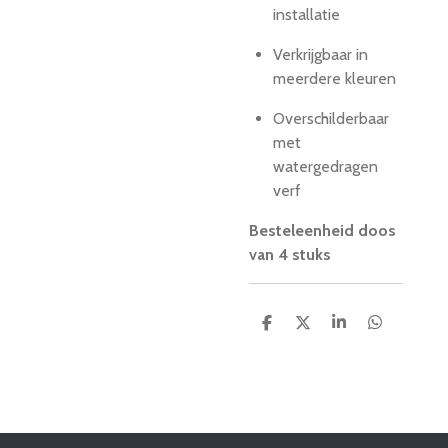
installatie
Verkrijgbaar in
meerdere kleuren
Overschilderbaar
met
watergedragen
verf
Besteleenheid doos
van 4 stuks
D
D
S
D
e
e
h
e
l
e
a
l
e
l
r
e
n
e
n