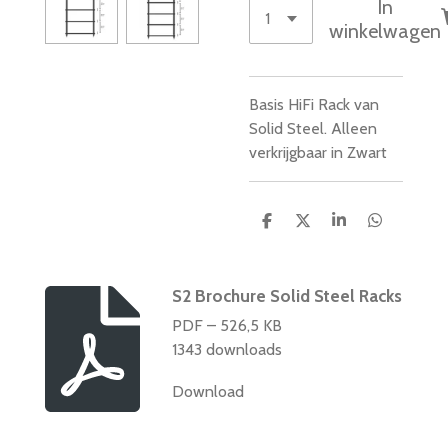
In
winkelwagen
Basis HiFi Rack van
Solid Steel. Alleen
verkrijgbaar in Zwart
D
D
S
D
e
e
h
e
l
e
a
l
e
l
r
e
n
e
n
S2 Brochure Solid Steel Racks
PDF – 526,5 KB
1343 downloads
Download