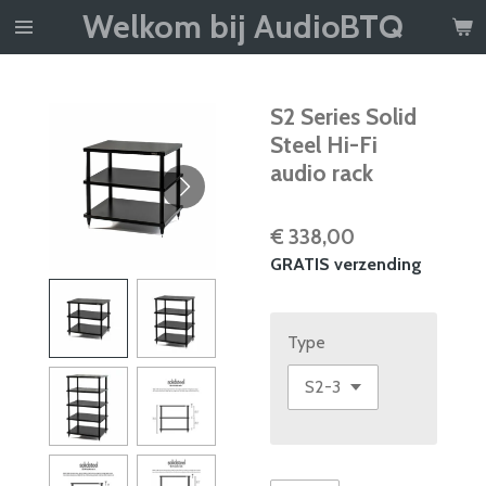
Welkom bij AudioBTQ
Ga
direct
naar
de
S2 Series Solid
hoofdinhoud
Steel Hi-Fi
audio rack
€ 338,00
GRATIS verzending
Type