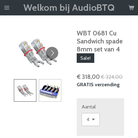
Welkom bij AudioBTQ
Ga
direct
naar
de
WBT 0681 Cu
hoofdinhoud
Sandwich spade
8mm set van 4
Sale!
€ 318,00
€ 324,00
GRATIS verzending
Aantal