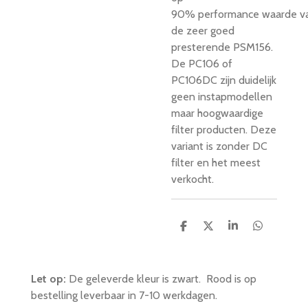
90% performance waarde v
de zeer goed
presterende PSM156.
De PC106 of
PC106DC zijn duidelijk
geen instapmodellen
maar hoogwaardige
filter producten. Deze
variant is zonder DC
filter en het meest
verkocht.
D
D
S
D
e
e
h
e
l
e
a
l
e
l
r
e
n
e
n
Let op:
De geleverde kleur is zwart. Rood is op
bestelling leverbaar in 7-10 werkdagen.