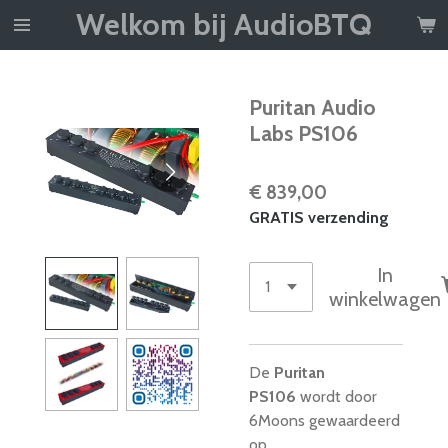
Welkom bij AudioBTQ
Ga
direct
naar
de
Puritan Audio
hoofdinhoud
Labs PS106
€ 839,00
GRATIS verzending
In
winkelwagen
De
Puritan
PS106
wordt door
6Moons gewaardeerd
op