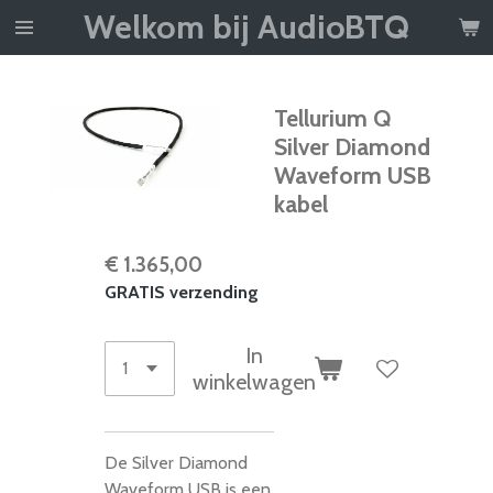
Welkom bij AudioBTQ
Ga
direct
naar
de
Tellurium Q
hoofdinhoud
Silver Diamond
Waveform USB
kabel
€ 1.365,00
GRATIS verzending
In
winkelwagen
De Silver Diamond
Waveform USB is een