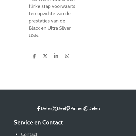
flinke stap voorwaarts
ten opzichte van de
prestaties van de
Black en Ultra Silver
USB.
D
D
S
D
e
e
h
e
l
e
a
l
e
l
r
e
n
e
n
Delen
Deel
Pinnen
Delen
Service en Contact
Contact