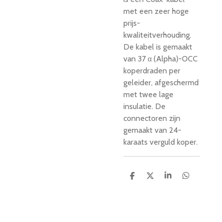
met een zeer hoge
prijs-
kwaliteitverhouding.
De kabel is gemaakt
van 37 α (Alpha)-OCC
koperdraden per
geleider, afgeschermd
met twee lage
insulatie. De
connectoren zijn
gemaakt van 24-
karaats verguld koper.
D
D
S
D
e
e
h
e
l
e
a
l
e
l
r
e
n
e
n