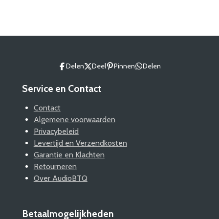
l
e
a
l
e
l
r
e
n
e
n
Delen
Deel
Pinnen
Delen
Service en Contact
Contact
Algemene voorwaarden
Privacybeleid
Levertijd en Verzendkosten
Garantie en Klachten
Retourneren
Over AudioBTQ
Betaalmogelijkheden