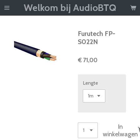
Welkom bij AudioBTQ
Ga
direct
naar
de
Furutech FP-
hoofdinhoud
S022N
€ 71,00
Lengte
In
winkelwagen