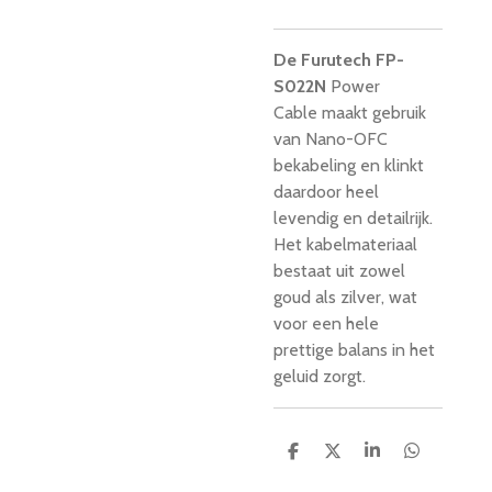
De Furutech FP-
S022N
Power
Cable maakt gebruik
van Nano-OFC
bekabeling en klinkt
daardoor heel
levendig en detailrijk.
Het kabelmateriaal
bestaat uit zowel
goud als zilver, wat
voor een hele
prettige balans in het
geluid zorgt.
D
D
S
D
e
e
h
e