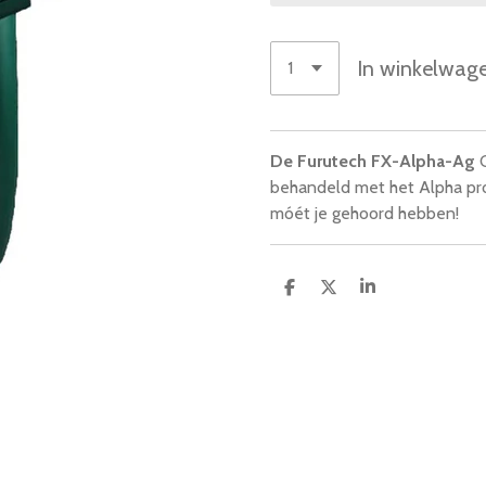
In winkelwag
De Furutech FX-Alpha-Ag
C
behandeld met het Alpha proc
móét je gehoord hebben!
D
D
S
e
e
h
l
e
a
e
l
r
n
e