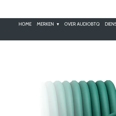
Ga
direct
naar
HOME
MERKEN
OVER AUDIOBTQ
DIEN
de
hoofdinhoud