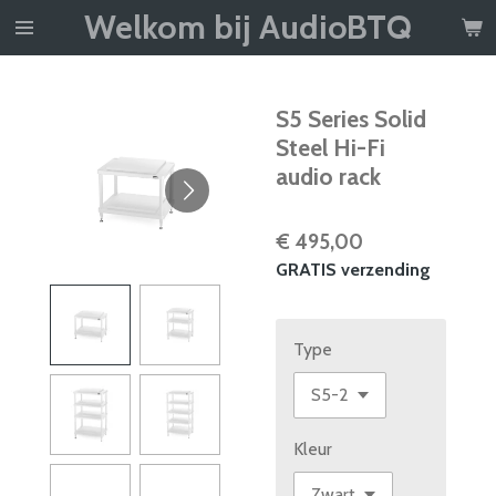
Welkom bij AudioBTQ
Ga
direct
naar
de
S5 Series Solid
hoofdinhoud
Steel Hi-Fi
audio rack
€ 495,00
GRATIS verzending
Type
Kleur