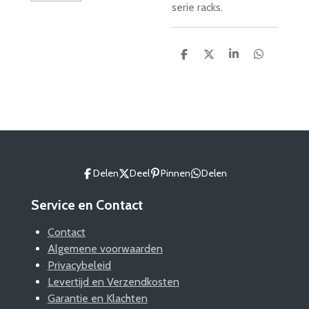
serie racks.
D
D
S
D
e
e
h
e
l
e
a
l
e
l
r
e
n
e
n
Delen
Deel
Pinnen
Delen
Service en Contact
Contact
Algemene voorwaarden
Privacybeleid
Levertijd en Verzendkosten
Garantie en Klachten