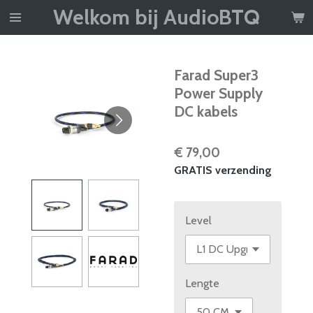
Welkom bij AudioBTQ
Ga
direct
naar
de
Farad Super3
hoofdinhoud
Power Supply
DC kabels
€ 79,00
GRATIS verzending
Level
Lengte