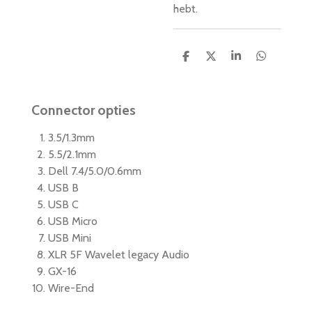
hebt.
D
D
S
D
e
e
h
e
l
e
a
l
e
l
r
e
n
e
n
Connector opties
3.5/1.3mm
5.5/2.1mm
Dell 7.4/5.0/0.6mm
USB B
USB C
USB Micro
USB Mini
XLR 5F Wavelet legacy Audio
GX-16
Wire-End