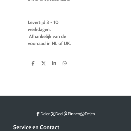
Levertijd 3 - 10
werkdagen.
Afhankelijk van de
voorraad in NL of UK.
D
D
S
D
e
e
h
e
l
e
a
l
e
l
r
e
n
e
n
Delen
Deel
Pinnen
Delen
Service en Contact