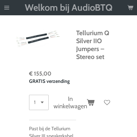
Welkom bij AudioBTQ
Ga
direct
naar
de
Tellurium Q
hoofdinhoud
Silver IIO
Jumpers –
Stereo set
€ 155,00
GRATIS verzending
In
winkelwagen
Past bij de Tellurium
Silver III speakerkabel