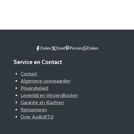
e
e
h
e
l
e
a
l
e
l
r
e
n
e
n
Delen
Deel
Pinnen
Delen
Service en Contact
Contact
Algemene voorwaarden
Privacybeleid
Levertijd en Verzendkosten
Garantie en Klachten
Retourneren
Over AudioBTQ