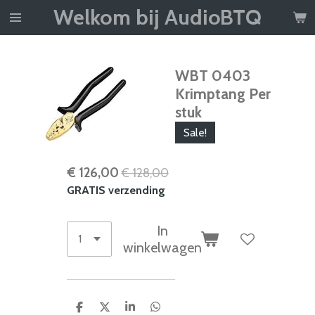
Welkom bij AudioBTQ
Ga
direct
naar
de
WBT 0403
hoofdinhoud
Krimptang Per
stuk
Sale!
€ 126,00
€ 128,00
GRATIS verzending
In
winkelwagen
D
D
S
D